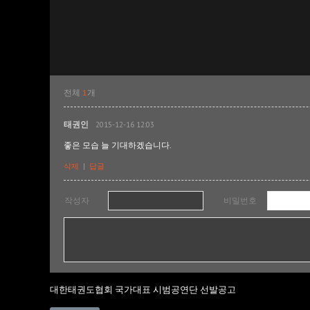
전체
1
개
태권인
2015-12-16 12:03
좋은 모습 늘 기대하겠습니다.
삭제
|
답글
작성자
비밀번호
대한태권도협회 국가대표 시범공연단 선발공고